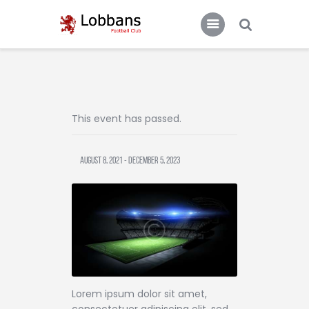
LOBBANS FC
The World at your Feet
Home
This event has passed.
Team
News
August 8, 2021
-
December 5, 2023
Contacts
Standings/Schedules
Lorem ipsum dolor sit amet,
consectetuer adipiscing elit, sed