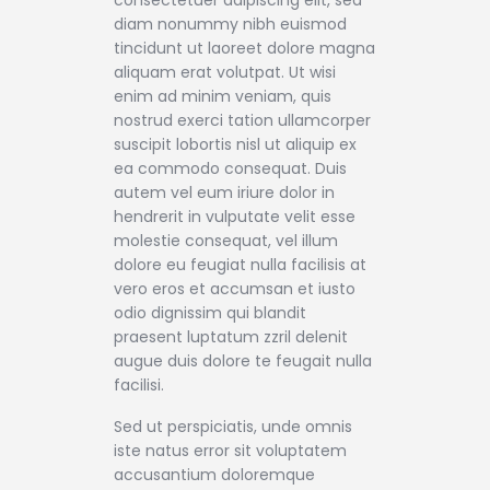
consectetuer adipiscing elit, sed
diam nonummy nibh euismod
tincidunt ut laoreet dolore magna
aliquam erat volutpat. Ut wisi
enim ad minim veniam, quis
nostrud exerci tation ullamcorper
suscipit lobortis nisl ut aliquip ex
ea commodo consequat. Duis
autem vel eum iriure dolor in
hendrerit in vulputate velit esse
molestie consequat, vel illum
dolore eu feugiat nulla facilisis at
vero eros et accumsan et iusto
odio dignissim qui blandit
praesent luptatum zzril delenit
augue duis dolore te feugait nulla
facilisi.
Sed ut perspiciatis, unde omnis
iste natus error sit voluptatem
accusantium doloremque