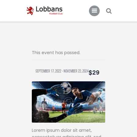
LOBBANS FC
The World at your Feet
Home
This event has passed.
Team
News
$29
September 17, 2022
-
November 22, 2024
Contacts
Standings/Schedules
Lorem ipsum dolor sit amet,